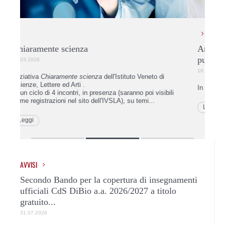
Anticipo esami II semestre L Biologia:
Fo
pubblicate le autorizzazioni
La
16.03.2026
06.
In allegato la tabella degli studenti autorizzati.
In 
ili
sic
dida
Leggi
L
AVVISI
Secondo Bando per la copertura di insegnamenti
ufficiali CdS DiBio a.a. 2026/2027 a titolo
gratuito...
31.07.2026