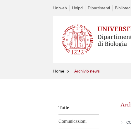
Uniweb
Unipd
Dipartimenti
Bibliote
Home
Archivio news
Vai
al
contenuto
Arc
Tutte
Comunicazioni
CO