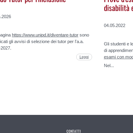
disabilità
5.2026
04.05.2022
pagina
https://www.unipd.it/diventare-tutor
sono
cati gli avvisi di selezione dei tutor per l'a.a.
Gli studenti e l
-2027.
di apprendiment
esami con moda
Leggi
Nel...
CONTATTI