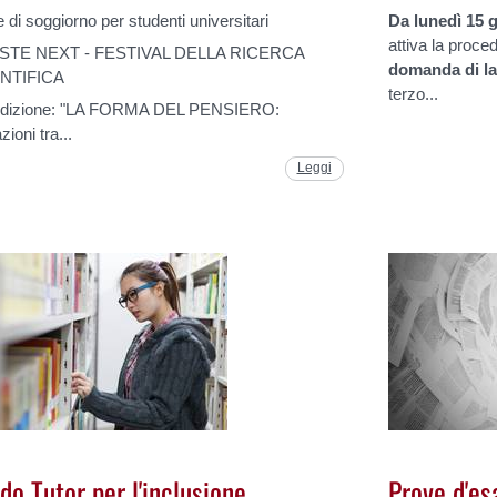
 di soggiorno per studenti universitari
Da lunedì 15 g
attiva la proced
STE NEXT - FESTIVAL DELLA RICERCA
domanda di l
NTIFICA
terzo...
edizione: "LA FORMA DEL PENSIERO:
zioni tra...
Leggi
do Tutor per l'inclusione
Prove d'es