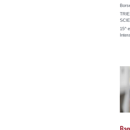
Borse
TRIE
SCIE
15^ 
Intera
Ban